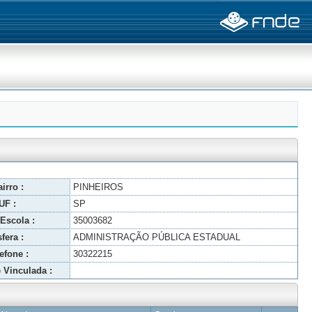
irro :
PINHEIROS
UF :
SP
Escola :
35003682
fera :
ADMINISTRAÇÃO PÚBLICA ESTADUAL
efone :
30322215
 Vinculada :