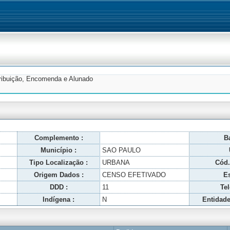
tribuição, Encomenda e Alunado
Complemento :
Ba
Município :
SAO PAULO
Tipo Localização :
URBANA
Cód.
Origem Dados :
CENSO EFETIVADO
Es
DDD :
11
Tel
Indígena :
N
Entidade