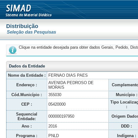
Distribuição
Seleção das Pesquisas
Clique na entidade desejada para obter dados Gerais, Pedido, Dis
Dados da Entidade
Nome da Entidade :
FERNAO DIAS PAES
AVENIDA PEDROSO DE
Endereço :
Complemento
MORAIS
Cód.Município :
355030
Município :
Tipo Localiza
CEP :
05420000
:
Sequencial
000000197950
Origem Dados
Entidade:
Ano :
2016
DDD :
Programa :
PNLD
Indígena :