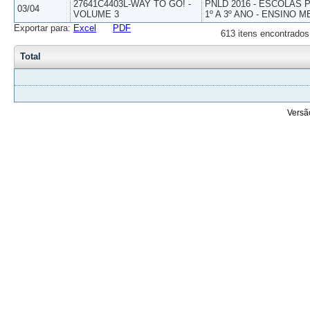
27641C4403L-WAY TO GO! -
PNLD 2016 - ESCOLAS
03/04
VOLUME 3
1º A 3º ANO - ENSINO M
Exportar para:
Excel
PDF
613 itens encontrados
Total
Versã