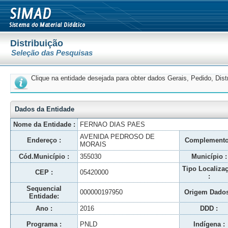
Distribuição
Seleção das Pesquisas
Clique na entidade desejada para obter dados Gerais, Pedido, Dis
Dados da Entidade
Nome da Entidade :
FERNAO DIAS PAES
AVENIDA PEDROSO DE
Endereço :
Complemento
MORAIS
Cód.Município :
355030
Município :
Tipo Localiza
CEP :
05420000
:
Sequencial
000000197950
Origem Dados
Entidade:
Ano :
2016
DDD :
Programa :
PNLD
Indígena :