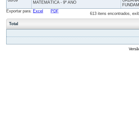
08/09
URBANAS
MATEMÁTICA - 9º ANO
FUNDAM
Exportar para:
Excel
PDF
613 itens encontrados, exi
Total
Versã