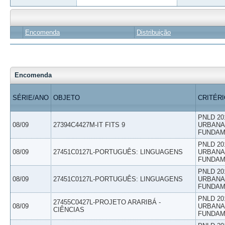
Encomenda
Distribuição
Encomenda
SÉRIE/ANO
OBJETO
CRITÉR
PNLD 20
08/09
27394C4427M-IT FITS 9
URBANAS
FUNDAM
PNLD 20
08/09
27451C0127L-PORTUGUÊS: LINGUAGENS
URBANAS
FUNDAM
PNLD 20
08/09
27451C0127L-PORTUGUÊS: LINGUAGENS
URBANAS
FUNDAM
PNLD 20
27455C0427L-PROJETO ARARIBÁ -
08/09
URBANAS
CIÊNCIAS
FUNDAM