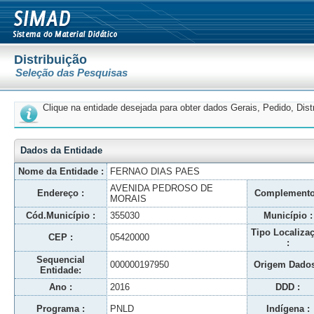
Distribuição
Seleção das Pesquisas
Clique na entidade desejada para obter dados Gerais, Pedido, Dis
Dados da Entidade
Nome da Entidade :
FERNAO DIAS PAES
AVENIDA PEDROSO DE
Endereço :
Complemento
MORAIS
Cód.Município :
355030
Município :
Tipo Localiza
CEP :
05420000
:
Sequencial
000000197950
Origem Dados
Entidade:
Ano :
2016
DDD :
Programa :
PNLD
Indígena :