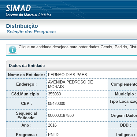
Distribuição
Seleção das Pesquisas
Clique na entidade desejada para obter dados Gerais, Pedido, Dis
Dados da Entidade
Nome da Entidade :
FERNAO DIAS PAES
AVENIDA PEDROSO DE
Endereço :
Complemento
MORAIS
Cód.Município :
355030
Município :
Tipo Localiza
CEP :
05420000
:
Sequencial
000000197950
Origem Dados
Entidade:
Ano :
2016
DDD :
Programa :
PNLD
Indígena :