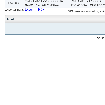
42406L2828L-SOCIOLOGIA
PNLD 2016 - ESCOLAS
01 AO 03
HOJE - VOLUME ÚNICO
1º A 3º ANO - ENSINO 
Exportar para:
Excel
PDF
613 itens encontrados, exi
Total
Versã