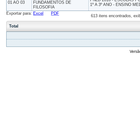
01 AO 03
FUNDAMENTOS DE
1º A 3º ANO - ENSINO ME
FILOSOFIA
Exportar para:
Excel
PDF
613 itens encontrados, exi
Total
Versã