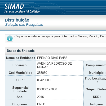
Distribuição
Seleção das Pesquisas
Clique na entidade desejada para obter dados Gerais, Pedido, Dis
Dados da Entidade
Nome da Entidade :
FERNAO DIAS PAES
AVENIDA PEDROSO DE
Endereço :
Complemento
MORAIS
Cód.Município :
355030
Município :
Tipo Localiza
CEP :
05420000
:
Sequencial
000000197950
Origem Dados
Entidade:
Ano :
2016
DDD :
Programa :
PNLD
Indígena :