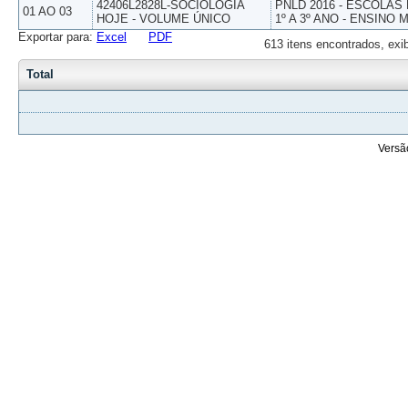
42406L2828L-SOCIOLOGIA
PNLD 2016 - ESCOLAS
01 AO 03
HOJE - VOLUME ÚNICO
1º A 3º ANO - ENSINO 
Exportar para:
Excel
PDF
613 itens encontrados, exi
Total
Versã