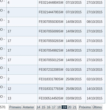
O -
4
FE021444804SM
07/10/2015
27/10/2015
O -
8
FE021444795SM
07/10/2015
27/10/2015
O -
3
FE007055030SM
14/09/2015
08/10/2015
O -
17
FE007055009SM
14/09/2015
27/10/2015
O -
17
FE007055026SM
14/09/2015
27/10/2015
O -
17
FE007054992SM
14/09/2015
27/10/2015
O -
17
FE007055012SM
14/09/2015
27/10/2015
O -
1
FE007232208SM
01/10/2015
27/10/2015
O -
2
FE018331780SM
25/08/2015
02/10/2015
O -
12
FE018331776SM
25/08/2015
14/10/2015
O -
13
FE030514450SM
03/09/2015
14/10/2015
 570.
Primeiro
Anterior
14
15
16
17
18
19
20
21
Próximo
Último