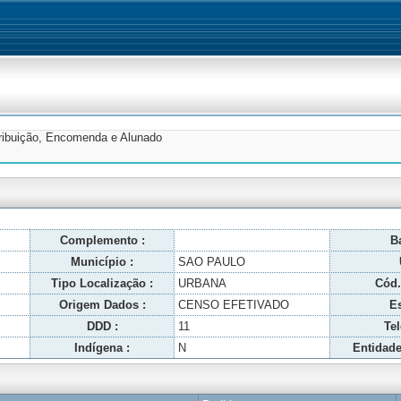
tribuição, Encomenda e Alunado
Complemento :
Ba
Município :
SAO PAULO
Tipo Localização :
URBANA
Cód.
Origem Dados :
CENSO EFETIVADO
Es
DDD :
11
Tel
Indígena :
N
Entidade