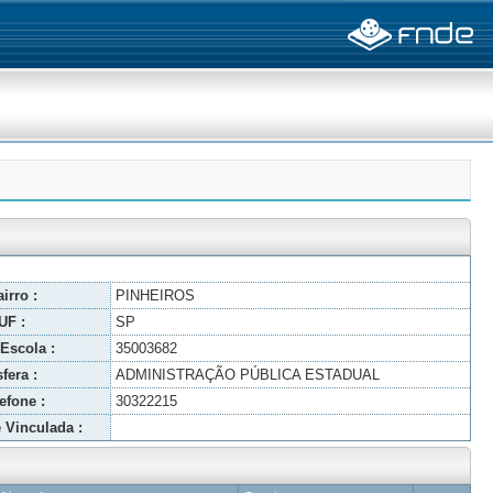
irro :
PINHEIROS
UF :
SP
Escola :
35003682
fera :
ADMINISTRAÇÃO PÚBLICA ESTADUAL
efone :
30322215
 Vinculada :