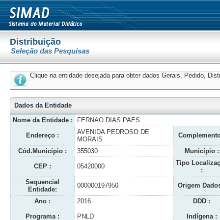
Distribuição
Seleção das Pesquisas
Clique na entidade desejada para obter dados Gerais, Pedido, Dis
Dados da Entidade
Nome da Entidade :
FERNAO DIAS PAES
AVENIDA PEDROSO DE
Endereço :
Complemento
MORAIS
Cód.Município :
355030
Município :
Tipo Localiza
CEP :
05420000
:
Sequencial
000000197950
Origem Dados
Entidade:
Ano :
2016
DDD :
Programa :
PNLD
Indígena :