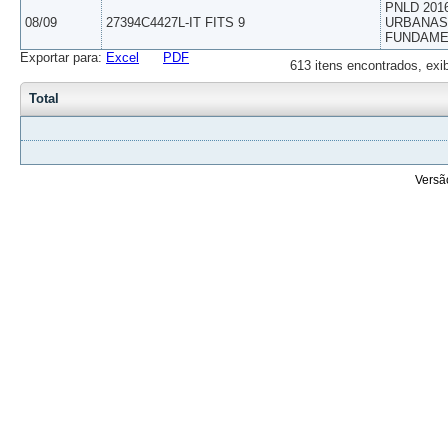
PNLD 201
08/09
27394C4427L-IT FITS 9
URBANAS 
FUNDAME
Exportar para:
Excel
PDF
613 itens encontrados, exi
Total
Versã