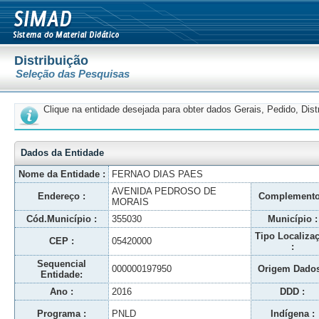
Distribuição
Seleção das Pesquisas
Clique na entidade desejada para obter dados Gerais, Pedido, Dis
Dados da Entidade
Nome da Entidade :
FERNAO DIAS PAES
AVENIDA PEDROSO DE
Endereço :
Complemento
MORAIS
Cód.Município :
355030
Município :
Tipo Localiza
CEP :
05420000
:
Sequencial
000000197950
Origem Dados
Entidade:
Ano :
2016
DDD :
Programa :
PNLD
Indígena :