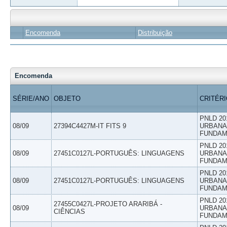
Encomenda
Distribuição
Encomenda
SÉRIE/ANO
OBJETO
CRITÉR
PNLD 20
08/09
27394C4427M-IT FITS 9
URBANAS
FUNDAM
PNLD 20
08/09
27451C0127L-PORTUGUÊS: LINGUAGENS
URBANAS
FUNDAM
PNLD 20
08/09
27451C0127L-PORTUGUÊS: LINGUAGENS
URBANAS
FUNDAM
PNLD 20
27455C0427L-PROJETO ARARIBÁ -
08/09
URBANAS
CIÊNCIAS
FUNDAM