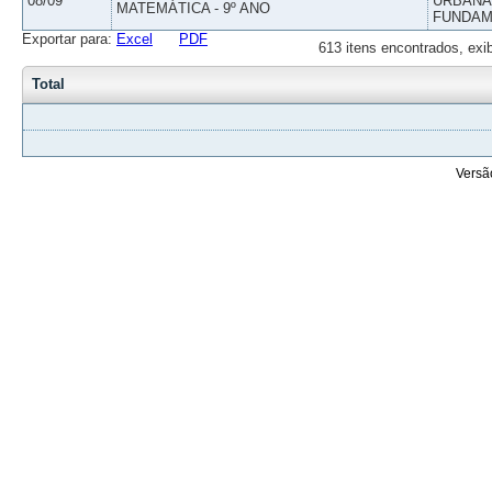
08/09
URBANAS
MATEMÁTICA - 9º ANO
FUNDAM
Exportar para:
Excel
PDF
613 itens encontrados, exi
Total
Versã