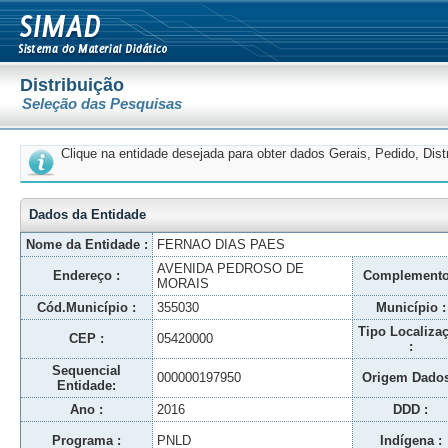
Distribuição
Seleção das Pesquisas
Clique na entidade desejada para obter dados Gerais, Pedido, Dis
Dados da Entidade
Nome da Entidade :
FERNAO DIAS PAES
AVENIDA PEDROSO DE
Endereço :
Complemento
MORAIS
Cód.Município :
355030
Município :
Tipo Localiza
CEP :
05420000
:
Sequencial
000000197950
Origem Dados
Entidade:
Ano :
2016
DDD :
Programa :
PNLD
Indígena :