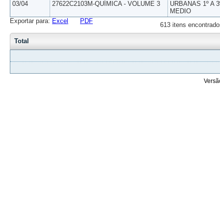
03/04
27622C2103M-QUÍMICA - VOLUME 3
URBANAS 1º A 3
MEDIO
Exportar para:
Excel
PDF
613 itens encontrado
Total
Versã