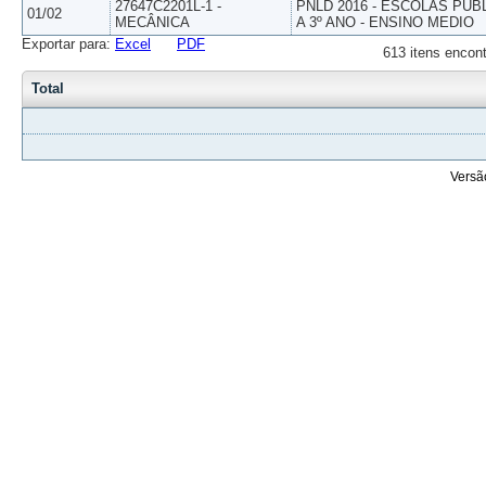
27647C2201L-1 -
PNLD 2016 - ESCOLAS PUB
01/02
MECÂNICA
A 3º ANO - ENSINO MEDIO
Exportar para:
Excel
PDF
613 itens encont
Total
Versã