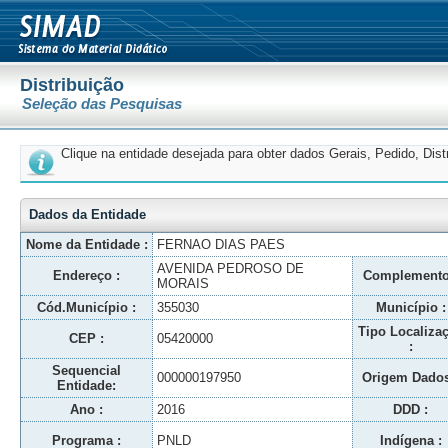
Distribuição
Seleção das Pesquisas
Clique na entidade desejada para obter dados Gerais, Pedido, Dis
Dados da Entidade
Nome da Entidade :
FERNAO DIAS PAES
AVENIDA PEDROSO DE
Endereço :
Complemento
MORAIS
Cód.Município :
355030
Município :
Tipo Localiza
CEP :
05420000
:
Sequencial
000000197950
Origem Dados
Entidade:
Ano :
2016
DDD :
Programa :
PNLD
Indígena :