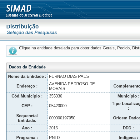
Distribuição
Seleção das Pesquisas
Clique na entidade desejada para obter dados Gerais, Pedido, Dis
Dados da Entidade
Nome da Entidade :
FERNAO DIAS PAES
AVENIDA PEDROSO DE
Endereço :
Complemento
MORAIS
Cód.Município :
355030
Município :
Tipo Localiza
CEP :
05420000
:
Sequencial
000000197950
Origem Dados
Entidade:
Ano :
2016
DDD :
Programa :
PNLD
Indígena :