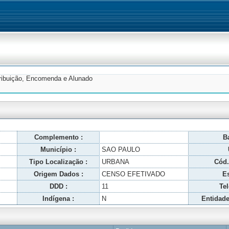
tribuição, Encomenda e Alunado
Complemento :
Ba
Município :
SAO PAULO
Tipo Localização :
URBANA
Cód.
Origem Dados :
CENSO EFETIVADO
Es
DDD :
11
Tel
Indígena :
N
Entidade