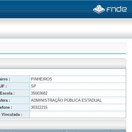
irro :
PINHEIROS
UF :
SP
Escola :
35003682
fera :
ADMINISTRAÇÃO PÚBLICA ESTADUAL
efone :
30322215
 Vinculada :