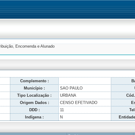
tribuição, Encomenda e Alunado
Complemento :
Ba
Município :
SAO PAULO
Tipo Localização :
URBANA
Cód.
Origem Dados :
CENSO EFETIVADO
Es
DDD :
11
Tel
Indígena :
N
Entidade