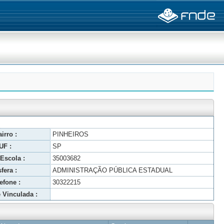
irro :
PINHEIROS
UF :
SP
Escola :
35003682
fera :
ADMINISTRAÇÃO PÚBLICA ESTADUAL
efone :
30322215
 Vinculada :