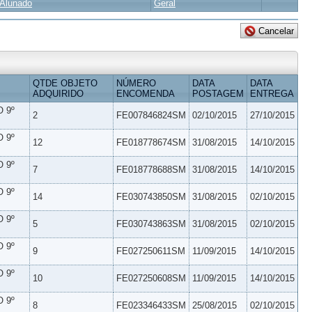
Alunado
Geral
QTDE OBJETO
NÚMERO
DATA
DATA
ADQUIRIDO
ENCOMENDA
POSTAGEM
ENTREGA
 9º
2
FE007846824SM
02/10/2015
27/10/2015
 9º
12
FE018778674SM
31/08/2015
14/10/2015
 9º
7
FE018778688SM
31/08/2015
14/10/2015
 9º
14
FE030743850SM
31/08/2015
02/10/2015
 9º
5
FE030743863SM
31/08/2015
02/10/2015
 9º
9
FE027250611SM
11/09/2015
14/10/2015
 9º
10
FE027250608SM
11/09/2015
14/10/2015
 9º
8
FE023346433SM
25/08/2015
02/10/2015