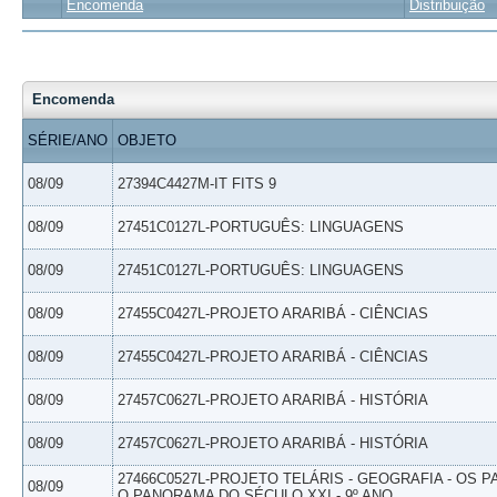
Encomenda
Distribuição
Encomenda
SÉRIE/ANO
OBJETO
08/09
27394C4427M-IT FITS 9
08/09
27451C0127L-PORTUGUÊS: LINGUAGENS
08/09
27451C0127L-PORTUGUÊS: LINGUAGENS
08/09
27455C0427L-PROJETO ARARIBÁ - CIÊNCIAS
08/09
27455C0427L-PROJETO ARARIBÁ - CIÊNCIAS
08/09
27457C0627L-PROJETO ARARIBÁ - HISTÓRIA
08/09
27457C0627L-PROJETO ARARIBÁ - HISTÓRIA
27466C0527L-PROJETO TELÁRIS - GEOGRAFIA - OS 
08/09
O PANORAMA DO SÉCULO XXI - 9º ANO