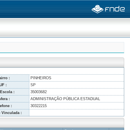
irro :
PINHEIROS
UF :
SP
Escola :
35003682
fera :
ADMINISTRAÇÃO PÚBLICA ESTADUAL
efone :
30322215
 Vinculada :