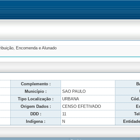
tribuição, Encomenda e Alunado
Complemento :
Ba
Município :
SAO PAULO
Tipo Localização :
URBANA
Cód.
Origem Dados :
CENSO EFETIVADO
Es
DDD :
11
Tel
Indígena :
N
Entidade