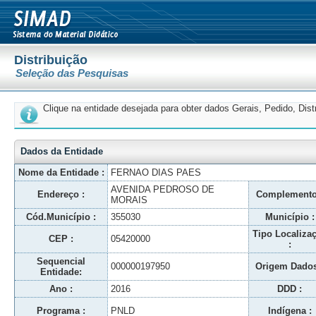
Distribuição
Seleção das Pesquisas
Clique na entidade desejada para obter dados Gerais, Pedido, Dis
Dados da Entidade
Nome da Entidade :
FERNAO DIAS PAES
AVENIDA PEDROSO DE
Endereço :
Complemento
MORAIS
Cód.Município :
355030
Município :
Tipo Localiza
CEP :
05420000
:
Sequencial
000000197950
Origem Dados
Entidade:
Ano :
2016
DDD :
Programa :
PNLD
Indígena :