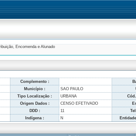
tribuição, Encomenda e Alunado
Complemento :
Ba
Município :
SAO PAULO
Tipo Localização :
URBANA
Cód.
Origem Dados :
CENSO EFETIVADO
Es
DDD :
11
Tel
Indígena :
N
Entidade