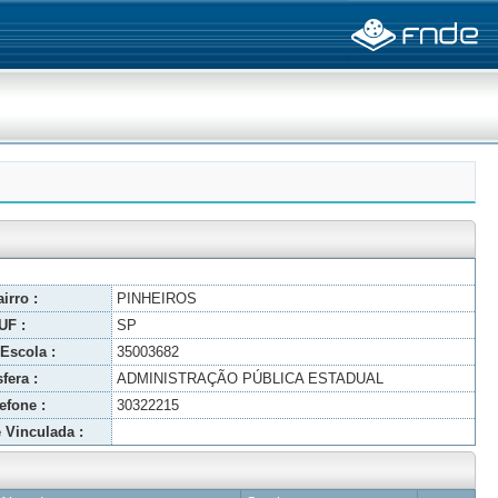
irro :
PINHEIROS
UF :
SP
Escola :
35003682
fera :
ADMINISTRAÇÃO PÚBLICA ESTADUAL
efone :
30322215
 Vinculada :