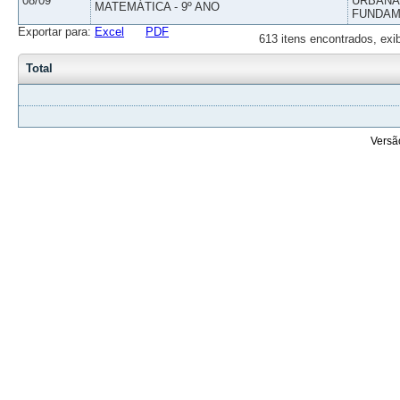
08/09
URBANAS
MATEMÁTICA - 9º ANO
FUNDAM
Exportar para:
Excel
PDF
613 itens encontrados, exi
Total
Versã