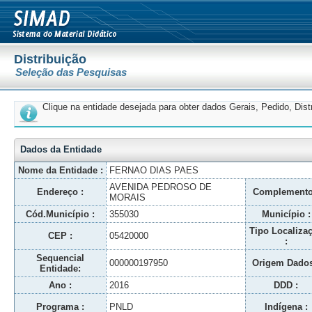
Distribuição
Seleção das Pesquisas
Clique na entidade desejada para obter dados Gerais, Pedido, Dis
Dados da Entidade
Nome da Entidade :
FERNAO DIAS PAES
AVENIDA PEDROSO DE
Endereço :
Complemento
MORAIS
Cód.Município :
355030
Município :
Tipo Localiza
CEP :
05420000
:
Sequencial
000000197950
Origem Dados
Entidade:
Ano :
2016
DDD :
Programa :
PNLD
Indígena :