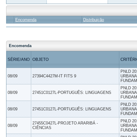
Encomenda
Distribuição
Encomenda
SÉRIE/ANO
OBJETO
CRITÉR
PNLD 20
08/09
27394C4427M-IT FITS 9
URBANAS
FUNDAM
PNLD 20
08/09
27451C0127L-PORTUGUÊS: LINGUAGENS
URBANAS
FUNDAM
PNLD 20
08/09
27451C0127L-PORTUGUÊS: LINGUAGENS
URBANAS
FUNDAM
PNLD 20
27455C0427L-PROJETO ARARIBÁ -
08/09
URBANAS
CIÊNCIAS
FUNDAM