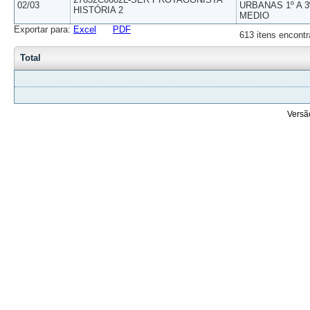
02/03
URBANAS 1º A 3
HISTÓRIA 2
MEDIO
Exportar para:
Excel
PDF
613 itens encontr
Total
Versã