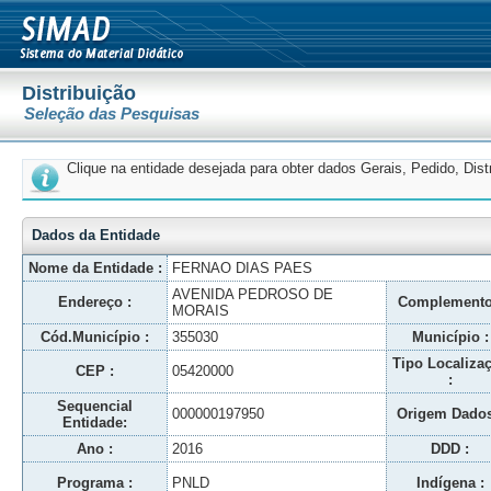
Distribuição
Seleção das Pesquisas
Clique na entidade desejada para obter dados Gerais, Pedido, Dis
Dados da Entidade
Nome da Entidade :
FERNAO DIAS PAES
AVENIDA PEDROSO DE
Endereço :
Complemento
MORAIS
Cód.Município :
355030
Município :
Tipo Localiza
CEP :
05420000
:
Sequencial
000000197950
Origem Dados
Entidade:
Ano :
2016
DDD :
Programa :
PNLD
Indígena :