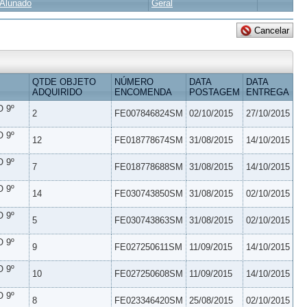
Alunado
Geral
QTDE OBJETO
NÚMERO
DATA
DATA
ADQUIRIDO
ENCOMENDA
POSTAGEM
ENTREGA
 9º
2
FE007846824SM
02/10/2015
27/10/2015
 9º
12
FE018778674SM
31/08/2015
14/10/2015
 9º
7
FE018778688SM
31/08/2015
14/10/2015
 9º
14
FE030743850SM
31/08/2015
02/10/2015
 9º
5
FE030743863SM
31/08/2015
02/10/2015
 9º
9
FE027250611SM
11/09/2015
14/10/2015
 9º
10
FE027250608SM
11/09/2015
14/10/2015
 9º
8
FE023346420SM
25/08/2015
02/10/2015