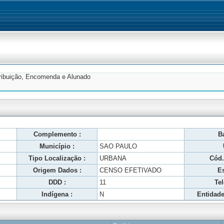
tribuição, Encomenda e Alunado
Complemento :
Ba
Município :
SAO PAULO
Tipo Localização :
URBANA
Cód.
Origem Dados :
CENSO EFETIVADO
Es
DDD :
11
Tel
Indígena :
N
Entidade