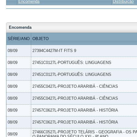
Encomenda
Distribuição
Encomenda
SÉRIE/ANO
OBJETO
08/09
27394C4427M-IT FITS 9
08/09
27451C0127L-PORTUGUÊS: LINGUAGENS
08/09
27451C0127L-PORTUGUÊS: LINGUAGENS
08/09
27455C0427L-PROJETO ARARIBÁ - CIÊNCIAS
08/09
27455C0427L-PROJETO ARARIBÁ - CIÊNCIAS
08/09
27457C0627L-PROJETO ARARIBÁ - HISTÓRIA
08/09
27457C0627L-PROJETO ARARIBÁ - HISTÓRIA
27466C0527L-PROJETO TELÁRIS - GEOGRAFIA - OS 
08/09
O PANORAMA DO SÉCULO XXI - 9º ANO