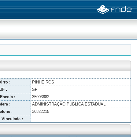
irro :
PINHEIROS
UF :
SP
Escola :
35003682
fera :
ADMINISTRAÇÃO PÚBLICA ESTADUAL
efone :
30322215
 Vinculada :