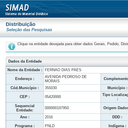
Distribuição
Seleção das Pesquisas
Clique na entidade desejada para obter dados Gerais, Pedido, Dis
Dados da Entidade
Nome da Entidade :
FERNAO DIAS PAES
AVENIDA PEDROSO DE
Endereço :
Complemento
MORAIS
Cód.Município :
355030
Município :
Tipo Localiza
CEP :
05420000
:
Sequencial
000000197950
Origem Dados
Entidade:
Ano :
2016
DDD :
Programa :
PNLD
Indígena :