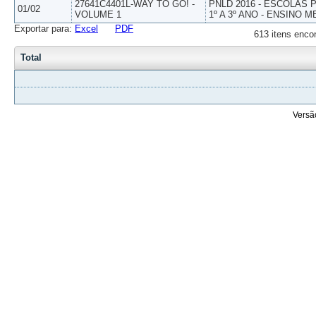
27641C4401L-WAY TO GO! -
PNLD 2016 - ESCOLAS
01/02
VOLUME 1
1º A 3º ANO - ENSINO M
Exportar para:
Excel
PDF
613 itens enco
Total
Versã