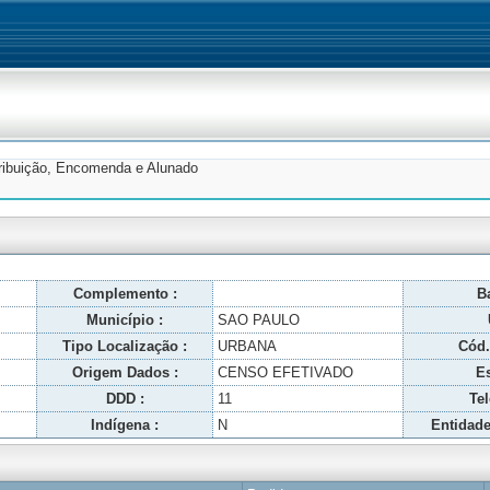
tribuição, Encomenda e Alunado
Complemento :
Ba
Município :
SAO PAULO
Tipo Localização :
URBANA
Cód.
Origem Dados :
CENSO EFETIVADO
Es
DDD :
11
Tel
Indígena :
N
Entidade