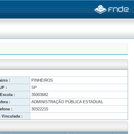
irro :
PINHEIROS
UF :
SP
Escola :
35003682
fera :
ADMINISTRAÇÃO PÚBLICA ESTADUAL
efone :
30322215
 Vinculada :