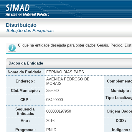
Distribuição
Seleção das Pesquisas
Clique na entidade desejada para obter dados Gerais, Pedido, Dis
Dados da Entidade
Nome da Entidade :
FERNAO DIAS PAES
AVENIDA PEDROSO DE
Endereço :
Complemento
MORAIS
Cód.Município :
355030
Município :
Tipo Localiza
CEP :
05420000
:
Sequencial
000000197950
Origem Dados
Entidade:
Ano :
2016
DDD :
Programa :
PNLD
Indígena :