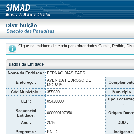
Distribuição
Seleção das Pesquisas
Clique na entidade desejada para obter dados Gerais, Pedido, Dis
Dados da Entidade
Nome da Entidade :
FERNAO DIAS PAES
AVENIDA PEDROSO DE
Endereço :
Complemento
MORAIS
Cód.Município :
355030
Município :
Tipo Localiza
CEP :
05420000
:
Sequencial
000000197950
Origem Dados
Entidade:
Ano :
2016
DDD :
Programa :
PNLD
Indígena :