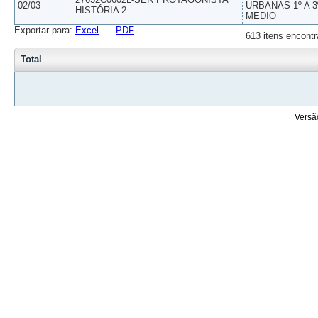
02/03
URBANAS 1º A 3
HISTÓRIA 2
MEDIO
Exportar para:
Excel
PDF
613 itens encontr
Total
Versã