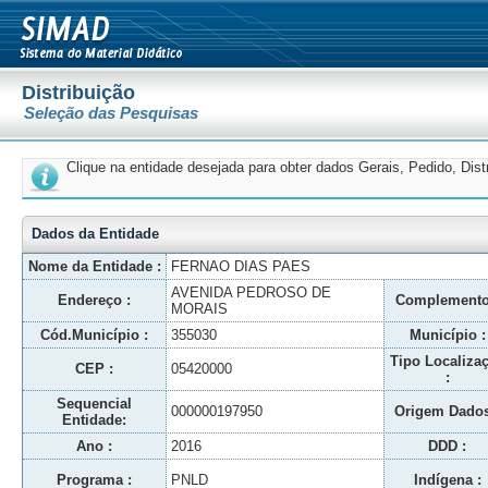
Distribuição
Seleção das Pesquisas
Clique na entidade desejada para obter dados Gerais, Pedido, Dis
Dados da Entidade
Nome da Entidade :
FERNAO DIAS PAES
AVENIDA PEDROSO DE
Endereço :
Complemento
MORAIS
Cód.Município :
355030
Município :
Tipo Localiza
CEP :
05420000
:
Sequencial
000000197950
Origem Dados
Entidade:
Ano :
2016
DDD :
Programa :
PNLD
Indígena :