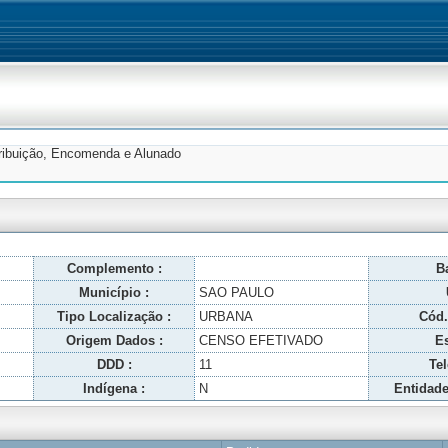
tribuição, Encomenda e Alunado
Complemento :
Ba
Município :
SAO PAULO
Tipo Localização :
URBANA
Cód.
Origem Dados :
CENSO EFETIVADO
Es
DDD :
11
Tel
Indígena :
N
Entidade