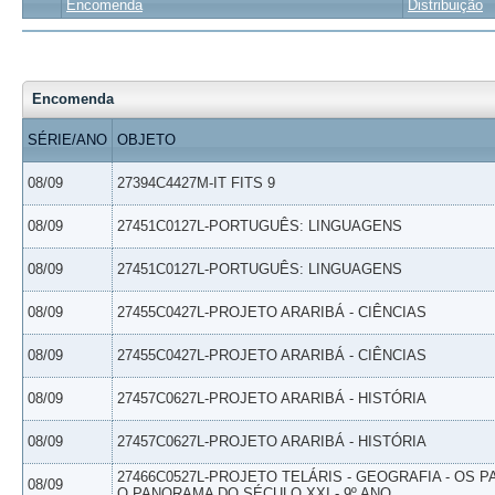
Encomenda
Distribuição
Encomenda
SÉRIE/ANO
OBJETO
08/09
27394C4427M-IT FITS 9
08/09
27451C0127L-PORTUGUÊS: LINGUAGENS
08/09
27451C0127L-PORTUGUÊS: LINGUAGENS
08/09
27455C0427L-PROJETO ARARIBÁ - CIÊNCIAS
08/09
27455C0427L-PROJETO ARARIBÁ - CIÊNCIAS
08/09
27457C0627L-PROJETO ARARIBÁ - HISTÓRIA
08/09
27457C0627L-PROJETO ARARIBÁ - HISTÓRIA
27466C0527L-PROJETO TELÁRIS - GEOGRAFIA - OS 
08/09
O PANORAMA DO SÉCULO XXI - 9º ANO