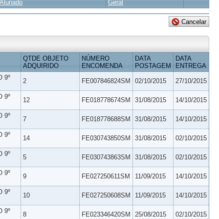
Alunado
Geral
QTDE OBJETO
NÚMERO
DATA
DATA
ADQUIRIDO
ENCOMENDA
POSTAGEM
ENTREGA
 9º
2
FE007846824SM
02/10/2015
27/10/2015
 9º
12
FE018778674SM
31/08/2015
14/10/2015
 9º
7
FE018778688SM
31/08/2015
14/10/2015
 9º
14
FE030743850SM
31/08/2015
02/10/2015
 9º
5
FE030743863SM
31/08/2015
02/10/2015
 9º
9
FE027250611SM
11/09/2015
14/10/2015
 9º
10
FE027250608SM
11/09/2015
14/10/2015
 9º
8
FE023346420SM
25/08/2015
02/10/2015