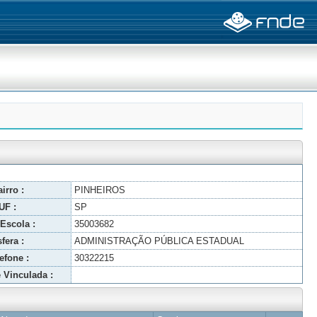
irro :
PINHEIROS
UF :
SP
Escola :
35003682
fera :
ADMINISTRAÇÃO PÚBLICA ESTADUAL
efone :
30322215
 Vinculada :