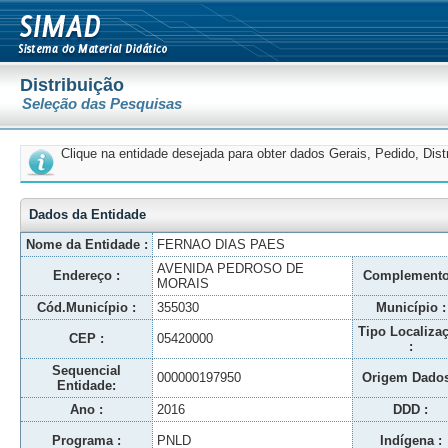
Distribuição
Seleção das Pesquisas
Clique na entidade desejada para obter dados Gerais, Pedido, Dis
Dados da Entidade
Nome da Entidade :
FERNAO DIAS PAES
AVENIDA PEDROSO DE
Endereço :
Complemento
MORAIS
Cód.Município :
355030
Município :
Tipo Localiza
CEP :
05420000
:
Sequencial
000000197950
Origem Dados
Entidade:
Ano :
2016
DDD :
Programa :
PNLD
Indígena :