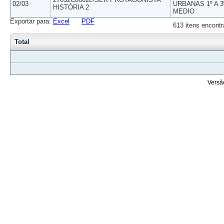
02/03
URBANAS 1º A 3
HISTÓRIA 2
MEDIO
Exportar para:
Excel
PDF
613 itens encontr
Total
Versã