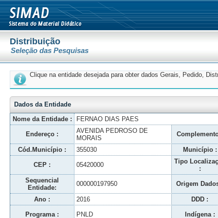
Distribuição
Seleção das Pesquisas
Clique na entidade desejada para obter dados Gerais, Pedido, Dis
Dados da Entidade
Nome da Entidade :
FERNAO DIAS PAES
AVENIDA PEDROSO DE
Endereço :
Complemento
MORAIS
Cód.Município :
355030
Município :
Tipo Localiza
CEP :
05420000
:
Sequencial
000000197950
Origem Dados
Entidade:
Ano :
2016
DDD :
Programa :
PNLD
Indígena :