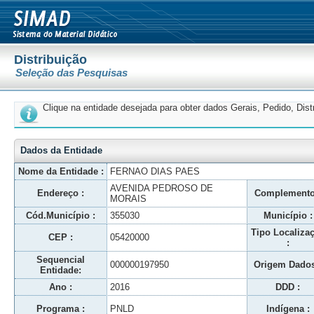
Distribuição
Seleção das Pesquisas
Clique na entidade desejada para obter dados Gerais, Pedido, Dis
Dados da Entidade
Nome da Entidade :
FERNAO DIAS PAES
AVENIDA PEDROSO DE
Endereço :
Complemento
MORAIS
Cód.Município :
355030
Município :
Tipo Localiza
CEP :
05420000
:
Sequencial
000000197950
Origem Dados
Entidade:
Ano :
2016
DDD :
Programa :
PNLD
Indígena :