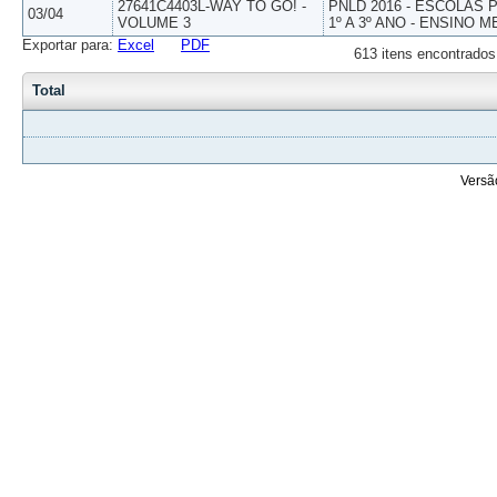
27641C4403L-WAY TO GO! -
PNLD 2016 - ESCOLAS
03/04
VOLUME 3
1º A 3º ANO - ENSINO M
Exportar para:
Excel
PDF
613 itens encontrados
Total
Versã