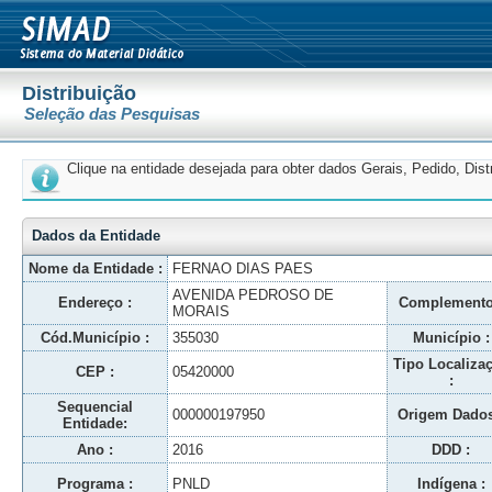
Distribuição
Seleção das Pesquisas
Clique na entidade desejada para obter dados Gerais, Pedido, Dis
Dados da Entidade
Nome da Entidade :
FERNAO DIAS PAES
AVENIDA PEDROSO DE
Endereço :
Complemento
MORAIS
Cód.Município :
355030
Município :
Tipo Localiza
CEP :
05420000
:
Sequencial
000000197950
Origem Dados
Entidade:
Ano :
2016
DDD :
Programa :
PNLD
Indígena :