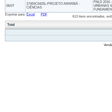
PNLD 2016
27455C0425L-PROJETO ARARIBÁ -
06/07
URBANAS 6º
CIÊNCIAS
FUNDAMEN
Exportar para:
Excel
PDF
613 itens encontrados, exi
Total
Versã