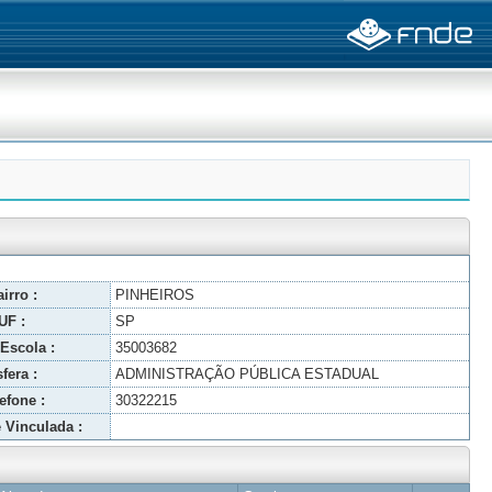
irro :
PINHEIROS
UF :
SP
Escola :
35003682
fera :
ADMINISTRAÇÃO PÚBLICA ESTADUAL
efone :
30322215
 Vinculada :