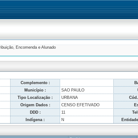
tribuição, Encomenda e Alunado
Complemento :
Ba
Município :
SAO PAULO
Tipo Localização :
URBANA
Cód.
Origem Dados :
CENSO EFETIVADO
Es
DDD :
11
Tel
Indígena :
N
Entidade