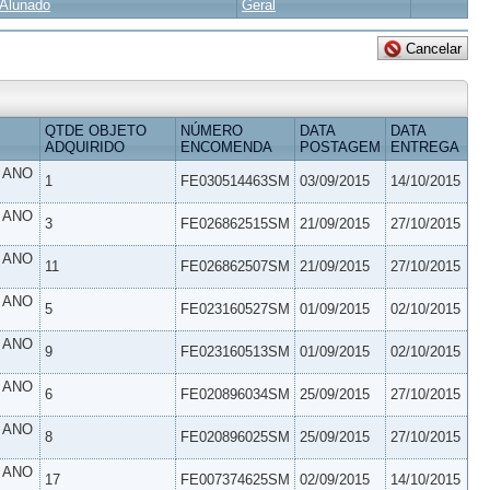
Alunado
Geral
QTDE OBJETO
NÚMERO
DATA
DATA
ADQUIRIDO
ENCOMENDA
POSTAGEM
ENTREGA
º ANO
1
FE030514463SM
03/09/2015
14/10/2015
º ANO
3
FE026862515SM
21/09/2015
27/10/2015
º ANO
11
FE026862507SM
21/09/2015
27/10/2015
º ANO
5
FE023160527SM
01/09/2015
02/10/2015
º ANO
9
FE023160513SM
01/09/2015
02/10/2015
º ANO
6
FE020896034SM
25/09/2015
27/10/2015
º ANO
8
FE020896025SM
25/09/2015
27/10/2015
º ANO
17
FE007374625SM
02/09/2015
14/10/2015