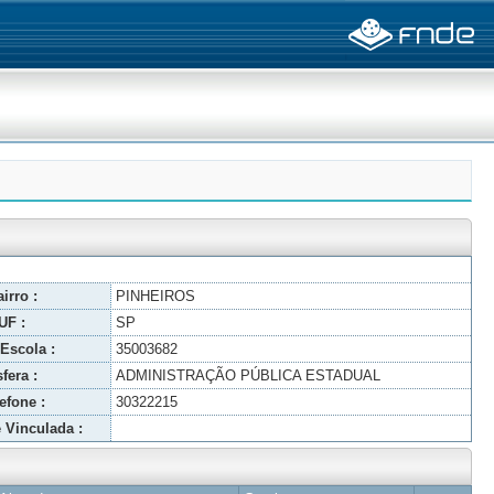
irro :
PINHEIROS
UF :
SP
Escola :
35003682
fera :
ADMINISTRAÇÃO PÚBLICA ESTADUAL
efone :
30322215
 Vinculada :