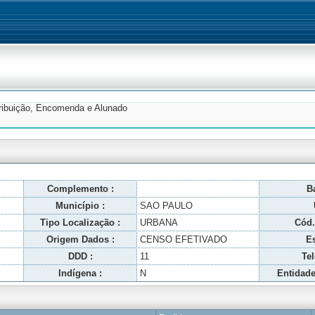
tribuição, Encomenda e Alunado
Complemento :
Ba
Município :
SAO PAULO
Tipo Localização :
URBANA
Cód.
Origem Dados :
CENSO EFETIVADO
Es
DDD :
11
Tel
Indígena :
N
Entidade