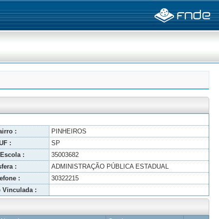
irro :
PINHEIROS
UF :
SP
Escola :
35003682
fera :
ADMINISTRAÇÃO PÚBLICA ESTADUAL
efone :
30322215
 Vinculada :