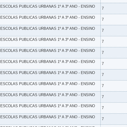
- ESCOLAS PUBLICAS URBANAS 1º A 3º ANO - ENSINO
7
- ESCOLAS PUBLICAS URBANAS 1º A 3º ANO - ENSINO
7
- ESCOLAS PUBLICAS URBANAS 1º A 3º ANO - ENSINO
7
- ESCOLAS PUBLICAS URBANAS 1º A 3º ANO - ENSINO
7
- ESCOLAS PUBLICAS URBANAS 1º A 3º ANO - ENSINO
7
- ESCOLAS PUBLICAS URBANAS 1º A 3º ANO - ENSINO
7
- ESCOLAS PUBLICAS URBANAS 1º A 3º ANO - ENSINO
7
- ESCOLAS PUBLICAS URBANAS 1º A 3º ANO - ENSINO
7
- ESCOLAS PUBLICAS URBANAS 1º A 3º ANO - ENSINO
7
- ESCOLAS PUBLICAS URBANAS 1º A 3º ANO - ENSINO
7
- ESCOLAS PUBLICAS URBANAS 1º A 3º ANO - ENSINO
7