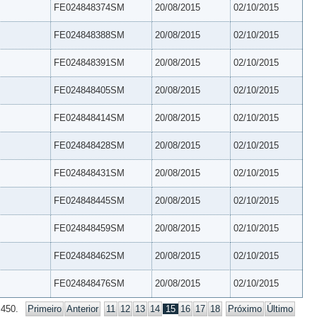
FE024848374SM
20/08/2015
02/10/2015
FE024848388SM
20/08/2015
02/10/2015
FE024848391SM
20/08/2015
02/10/2015
FE024848405SM
20/08/2015
02/10/2015
FE024848414SM
20/08/2015
02/10/2015
FE024848428SM
20/08/2015
02/10/2015
FE024848431SM
20/08/2015
02/10/2015
FE024848445SM
20/08/2015
02/10/2015
FE024848459SM
20/08/2015
02/10/2015
FE024848462SM
20/08/2015
02/10/2015
FE024848476SM
20/08/2015
02/10/2015
 450.
Primeiro
Anterior
11
12
13
14
15
16
17
18
Próximo
Último