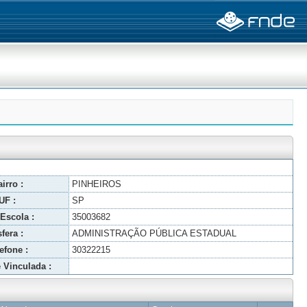
irro :
PINHEIROS
UF :
SP
Escola :
35003682
fera :
ADMINISTRAÇÃO PÚBLICA ESTADUAL
efone :
30322215
 Vinculada :