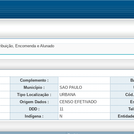
tribuição, Encomenda e Alunado
Complemento :
Ba
Município :
SAO PAULO
Tipo Localização :
URBANA
Cód.
Origem Dados :
CENSO EFETIVADO
Es
DDD :
11
Tel
Indígena :
N
Entidade