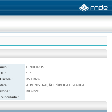
irro :
PINHEIROS
UF :
SP
Escola :
35003682
fera :
ADMINISTRAÇÃO PÚBLICA ESTADUAL
efone :
30322215
 Vinculada :