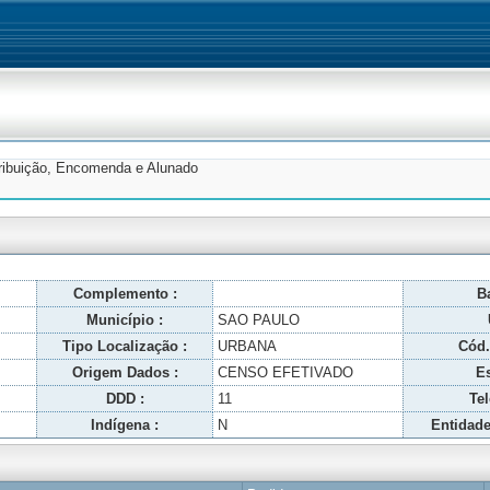
tribuição, Encomenda e Alunado
Complemento :
Ba
Município :
SAO PAULO
Tipo Localização :
URBANA
Cód.
Origem Dados :
CENSO EFETIVADO
Es
DDD :
11
Tel
Indígena :
N
Entidade