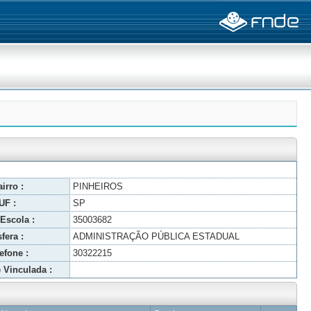
irro :
PINHEIROS
UF :
SP
Escola :
35003682
fera :
ADMINISTRAÇÃO PÚBLICA ESTADUAL
efone :
30322215
 Vinculada :