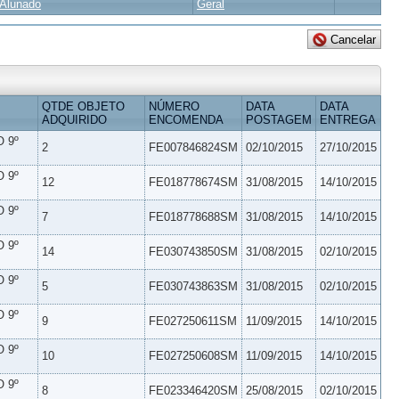
Alunado
Geral
QTDE OBJETO
NÚMERO
DATA
DATA
ADQUIRIDO
ENCOMENDA
POSTAGEM
ENTREGA
 9º
2
FE007846824SM
02/10/2015
27/10/2015
 9º
12
FE018778674SM
31/08/2015
14/10/2015
 9º
7
FE018778688SM
31/08/2015
14/10/2015
 9º
14
FE030743850SM
31/08/2015
02/10/2015
 9º
5
FE030743863SM
31/08/2015
02/10/2015
 9º
9
FE027250611SM
11/09/2015
14/10/2015
 9º
10
FE027250608SM
11/09/2015
14/10/2015
 9º
8
FE023346420SM
25/08/2015
02/10/2015