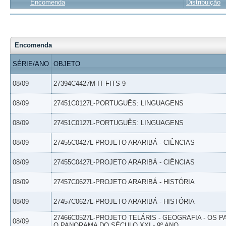
Encomenda
Distribuição
Encomenda
SÉRIE/ANO
OBJETO
08/09
27394C4427M-IT FITS 9
08/09
27451C0127L-PORTUGUÊS: LINGUAGENS
08/09
27451C0127L-PORTUGUÊS: LINGUAGENS
08/09
27455C0427L-PROJETO ARARIBÁ - CIÊNCIAS
08/09
27455C0427L-PROJETO ARARIBÁ - CIÊNCIAS
08/09
27457C0627L-PROJETO ARARIBÁ - HISTÓRIA
08/09
27457C0627L-PROJETO ARARIBÁ - HISTÓRIA
27466C0527L-PROJETO TELÁRIS - GEOGRAFIA - OS 
08/09
O PANORAMA DO SÉCULO XXI - 9º ANO