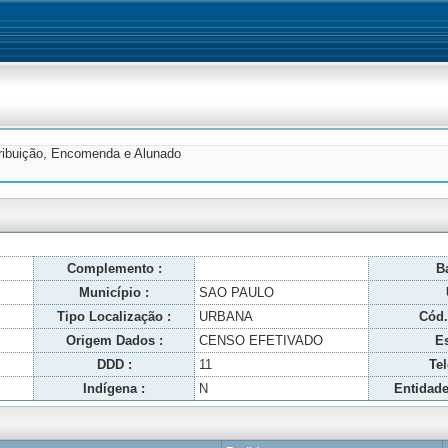
tribuição, Encomenda e Alunado
Complemento :
Ba
Município :
SAO PAULO
Tipo Localização :
URBANA
Cód.
Origem Dados :
CENSO EFETIVADO
Es
DDD :
11
Tel
Indígena :
N
Entidade