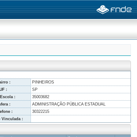
irro :
PINHEIROS
UF :
SP
Escola :
35003682
fera :
ADMINISTRAÇÃO PÚBLICA ESTADUAL
efone :
30322215
 Vinculada :