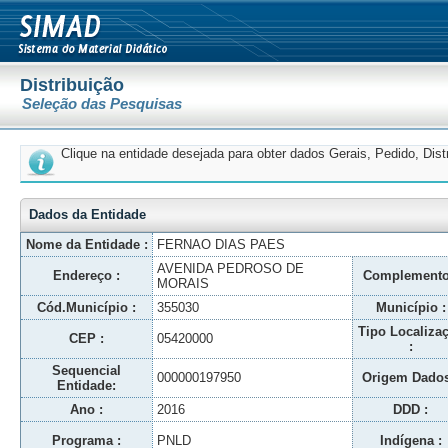
Distribuição
Seleção das Pesquisas
Clique na entidade desejada para obter dados Gerais, Pedido, Dis
Dados da Entidade
Nome da Entidade :
FERNAO DIAS PAES
AVENIDA PEDROSO DE
Endereço :
Complemento
MORAIS
Cód.Município :
355030
Município :
Tipo Localiza
CEP :
05420000
:
Sequencial
000000197950
Origem Dados
Entidade:
Ano :
2016
DDD :
Programa :
PNLD
Indígena :