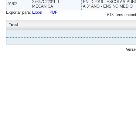
27647C2201L-1 -
PNLD 2016 - ESCOLAS PUB
01/02
MECÂNICA
A 3º ANO - ENSINO MEDIO
Exportar para:
Excel
PDF
613 itens encont
Total
Versã