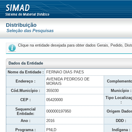
Distribuição
Seleção das Pesquisas
Clique na entidade desejada para obter dados Gerais, Pedido, Dis
Dados da Entidade
Nome da Entidade :
FERNAO DIAS PAES
AVENIDA PEDROSO DE
Endereço :
Complemento
MORAIS
Cód.Município :
355030
Município :
Tipo Localiza
CEP :
05420000
:
Sequencial
000000197950
Origem Dados
Entidade:
Ano :
2016
DDD :
Programa :
PNLD
Indígena :