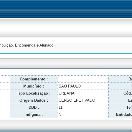
tribuição, Encomenda e Alunado
Complemento :
Ba
Município :
SAO PAULO
Tipo Localização :
URBANA
Cód.
Origem Dados :
CENSO EFETIVADO
Es
DDD :
11
Tel
Indígena :
N
Entidade