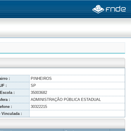
irro :
PINHEIROS
UF :
SP
Escola :
35003682
fera :
ADMINISTRAÇÃO PÚBLICA ESTADUAL
efone :
30322215
 Vinculada :