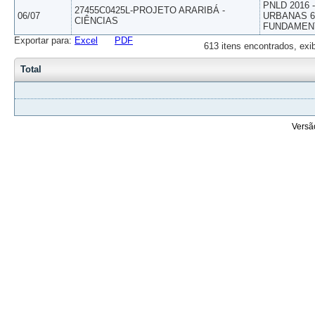
PNLD 2016
27455C0425L-PROJETO ARARIBÁ -
06/07
URBANAS 6º
CIÊNCIAS
FUNDAMEN
Exportar para:
Excel
PDF
613 itens encontrados, exi
Total
Versã