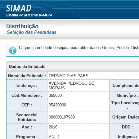
Distribuição
Seleção das Pesquisas
Clique na entidade desejada para obter dados Gerais, Pedido, Dis
Dados da Entidade
Nome da Entidade :
FERNAO DIAS PAES
AVENIDA PEDROSO DE
Endereço :
Complemento
MORAIS
Cód.Município :
355030
Município :
Tipo Localiza
CEP :
05420000
:
Sequencial
000000197950
Origem Dados
Entidade:
Ano :
2016
DDD :
Programa :
PNLD
Indígena :