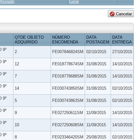
Alunado
Geral
QTDE OBJETO
NÚMERO
DATA
DATA
ADQUIRIDO
ENCOMENDA
POSTAGEM
ENTREGA
 9º
2
FE007846824SM
02/10/2015
27/10/2015
 9º
12
FE018778674SM
31/08/2015
14/10/2015
 9º
7
FE018778688SM
31/08/2015
14/10/2015
 9º
14
FE030743850SM
31/08/2015
02/10/2015
 9º
5
FE030743863SM
31/08/2015
02/10/2015
 9º
9
FE027250611SM
11/09/2015
14/10/2015
 9º
10
FE027250608SM
11/09/2015
14/10/2015
 9º
8
FE023346420SM
25/08/2015
02/10/2015