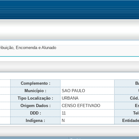
tribuição, Encomenda e Alunado
Complemento :
Ba
Município :
SAO PAULO
Tipo Localização :
URBANA
Cód.
Origem Dados :
CENSO EFETIVADO
Es
DDD :
11
Tel
Indígena :
N
Entidade