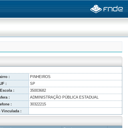
irro :
PINHEIROS
UF :
SP
Escola :
35003682
fera :
ADMINISTRAÇÃO PÚBLICA ESTADUAL
efone :
30322215
 Vinculada :