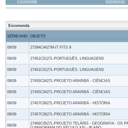
Encomenda
Distribuição
Encomenda
SÉRIE/ANO
OBJETO
08/09
27394C4427M-IT FITS 9
08/09
27451C0127L-PORTUGUÊS: LINGUAGENS
08/09
27451C0127L-PORTUGUÊS: LINGUAGENS
08/09
27455C0427L-PROJETO ARARIBÁ - CIÊNCIAS
08/09
27455C0427L-PROJETO ARARIBÁ - CIÊNCIAS
08/09
27457C0627L-PROJETO ARARIBÁ - HISTÓRIA
08/09
27457C0627L-PROJETO ARARIBÁ - HISTÓRIA
27466C0527L-PROJETO TELÁRIS - GEOGRAFIA - OS 
08/09
O PANORAMA DO SÉCULO XXI - 9º ANO