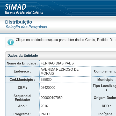
Distribuição
Seleção das Pesquisas
Clique na entidade desejada para obter dados Gerais, Pedido, Dis
Dados da Entidade
Nome da Entidade :
FERNAO DIAS PAES
AVENIDA PEDROSO DE
Endereço :
Complemento
MORAIS
Cód.Município :
355030
Município :
Tipo Localiza
CEP :
05420000
:
Sequencial
000000197950
Origem Dados
Entidade:
Ano :
2016
DDD :
Programa :
PNLD
Indígena :