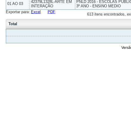
42379L1328L-ARTE EM
PNLD 2016 - ESCOLAS PUBLI
01 AO 03
INTERAÇÃO
3º ANO - ENSINO MEDIO
Exportar para:
Excel
PDF
613 itens encontrados, ex
Total
Versã