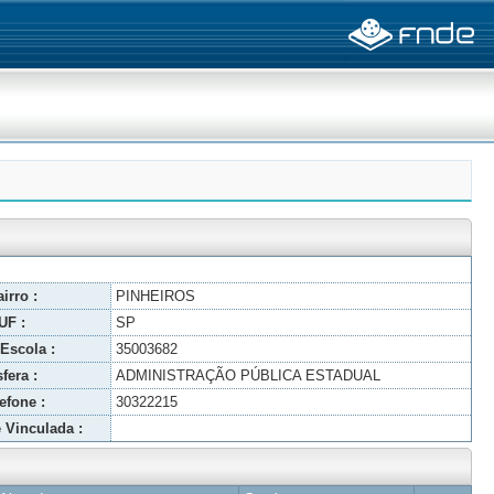
irro :
PINHEIROS
UF :
SP
Escola :
35003682
fera :
ADMINISTRAÇÃO PÚBLICA ESTADUAL
efone :
30322215
 Vinculada :