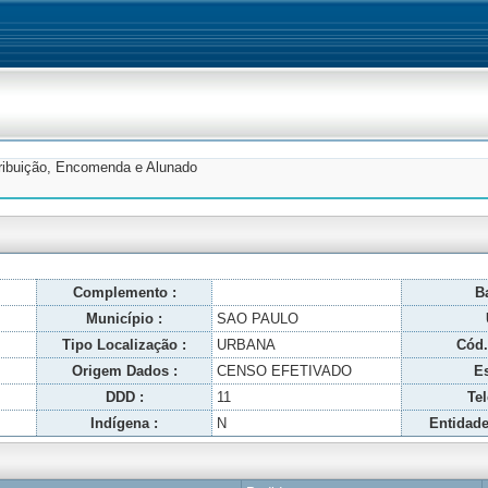
tribuição, Encomenda e Alunado
Complemento :
Ba
Município :
SAO PAULO
Tipo Localização :
URBANA
Cód.
Origem Dados :
CENSO EFETIVADO
Es
DDD :
11
Tel
Indígena :
N
Entidade