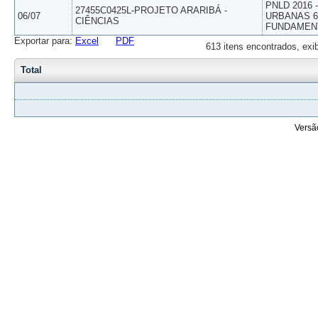
PNLD 2016
27455C0425L-PROJETO ARARIBÁ -
06/07
URBANAS 6º
CIÊNCIAS
FUNDAMEN
Exportar para:
Excel
PDF
613 itens encontrados, exi
Total
Versã