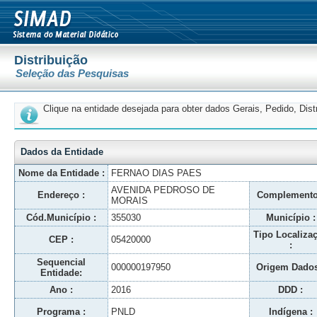
Distribuição
Seleção das Pesquisas
Clique na entidade desejada para obter dados Gerais, Pedido, Dis
Dados da Entidade
Nome da Entidade :
FERNAO DIAS PAES
AVENIDA PEDROSO DE
Endereço :
Complemento
MORAIS
Cód.Município :
355030
Município :
Tipo Localiza
CEP :
05420000
:
Sequencial
000000197950
Origem Dados
Entidade:
Ano :
2016
DDD :
Programa :
PNLD
Indígena :