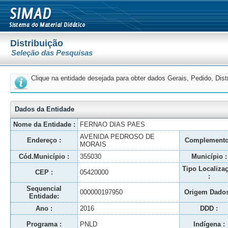
Distribuição
Seleção das Pesquisas
Clique na entidade desejada para obter dados Gerais, Pedido, Dis
Dados da Entidade
Nome da Entidade :
FERNAO DIAS PAES
AVENIDA PEDROSO DE
Endereço :
Complemento
MORAIS
Cód.Município :
355030
Município :
Tipo Localiza
CEP :
05420000
:
Sequencial
000000197950
Origem Dados
Entidade:
Ano :
2016
DDD :
Programa :
PNLD
Indígena :