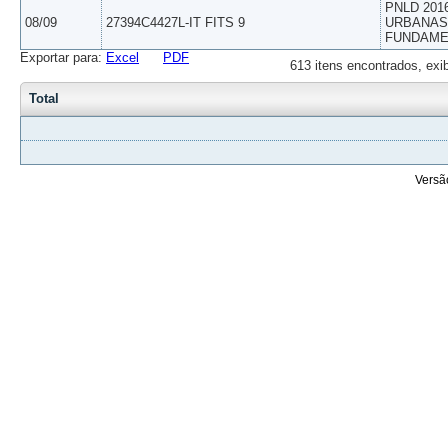
PNLD 201
08/09
27394C4427L-IT FITS 9
URBANAS 
FUNDAME
Exportar para:
Excel
PDF
613 itens encontrados, exi
Total
Versã