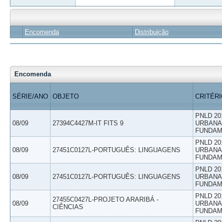
Encomenda
Distribuição
Encomenda
SÉRIE/ANO
OBJETO
CRITÉR
PNLD 20
08/09
27394C4427M-IT FITS 9
URBANAS
FUNDAM
PNLD 20
08/09
27451C0127L-PORTUGUÊS: LINGUAGENS
URBANAS
FUNDAM
PNLD 20
08/09
27451C0127L-PORTUGUÊS: LINGUAGENS
URBANAS
FUNDAM
PNLD 20
27455C0427L-PROJETO ARARIBÁ -
08/09
URBANAS
CIÊNCIAS
FUNDAM