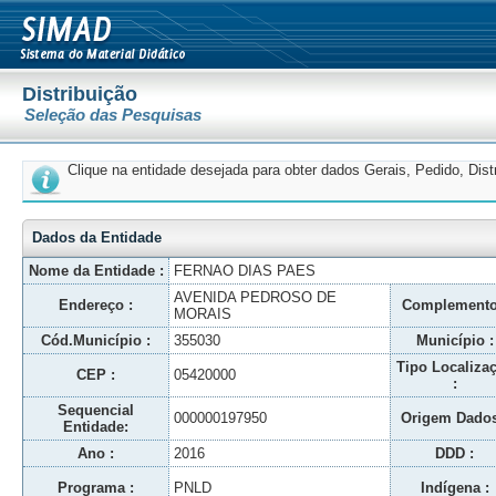
Distribuição
Seleção das Pesquisas
Clique na entidade desejada para obter dados Gerais, Pedido, Dis
Dados da Entidade
Nome da Entidade :
FERNAO DIAS PAES
AVENIDA PEDROSO DE
Endereço :
Complemento
MORAIS
Cód.Município :
355030
Município :
Tipo Localiza
CEP :
05420000
:
Sequencial
000000197950
Origem Dados
Entidade:
Ano :
2016
DDD :
Programa :
PNLD
Indígena :