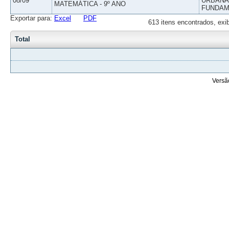
08/09
URBANAS
MATEMÁTICA - 9º ANO
FUNDAM
Exportar para:
Excel
PDF
613 itens encontrados, exi
Total
Versã