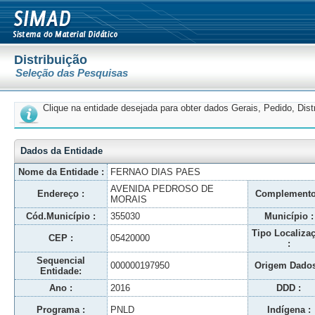
Distribuição
Seleção das Pesquisas
Clique na entidade desejada para obter dados Gerais, Pedido, Dis
Dados da Entidade
Nome da Entidade :
FERNAO DIAS PAES
AVENIDA PEDROSO DE
Endereço :
Complemento
MORAIS
Cód.Município :
355030
Município :
Tipo Localiza
CEP :
05420000
:
Sequencial
000000197950
Origem Dados
Entidade:
Ano :
2016
DDD :
Programa :
PNLD
Indígena :