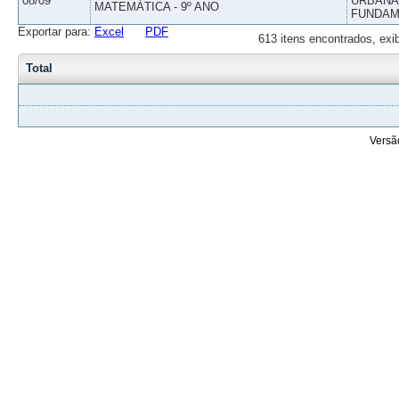
08/09
URBANAS
MATEMÁTICA - 9º ANO
FUNDAM
Exportar para:
Excel
PDF
613 itens encontrados, exi
Total
Versã