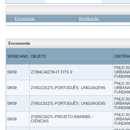
Encomenda
Distribuição
Encomenda
SÉRIE/ANO
OBJETO
CRITÉR
PNLD 20
08/09
27394C4427M-IT FITS 9
URBANAS
FUNDAM
PNLD 20
08/09
27451C0127L-PORTUGUÊS: LINGUAGENS
URBANAS
FUNDAM
PNLD 20
08/09
27451C0127L-PORTUGUÊS: LINGUAGENS
URBANAS
FUNDAM
PNLD 20
27455C0427L-PROJETO ARARIBÁ -
08/09
URBANAS
CIÊNCIAS
FUNDAM