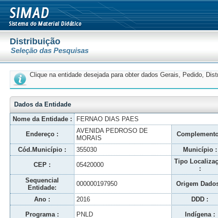
Distribuição
Seleção das Pesquisas
Clique na entidade desejada para obter dados Gerais, Pedido, Dis
Dados da Entidade
Nome da Entidade :
FERNAO DIAS PAES
AVENIDA PEDROSO DE
Endereço :
Complemento
MORAIS
Cód.Município :
355030
Município :
Tipo Localiza
CEP :
05420000
:
Sequencial
000000197950
Origem Dados
Entidade:
Ano :
2016
DDD :
Programa :
PNLD
Indígena :